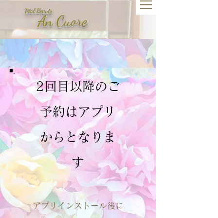
Total Beauty
An​ Cuore
​2回目以降のご
予約はアプリ
からとなりま
す
アプリインストール後に