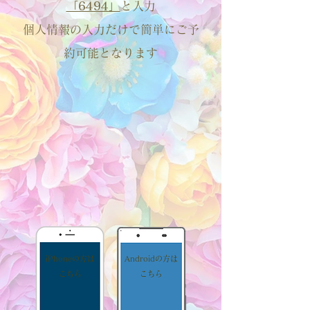
「6494」
と入力
​個人情報の入力だけで簡単にご予
約可能となります
iPhoneの方は
Androidの方は
​こちら​
​こちら